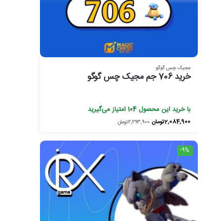
مجیک چس گوگو
خرید 706 جم مجیک چس گوگو
با خرید این محصول
104
امتیاز می‌گیرید
2,084,900
تومان
2,293,900
تومان
-9%