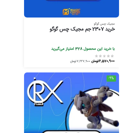
مجیک چس گوگو
خرید 2307 جم مجیک چس گوگو
با خرید این محصول
328
امتیاز می‌گیرید
6,570,900
تومان
7,227,900
تومان
-9%