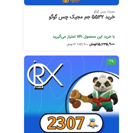
مجیک چس گوگو
خرید 5532 جم مجیک چس گوگو
با خرید این محصول
761
امتیاز می‌گیرید
15,235,900
تومان
16,759,900
تومان
-9%