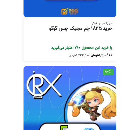
مجیک چس گوگو
خرید 1825 جم مجیک چس گوگو
با خرید این محصول
260
امتیاز می‌گیرید
5,211,900
تومان
5,733,900
تومان
-10%