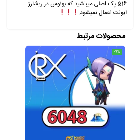
516 پک اصلی میباشید که بونوس در ریشارژ
ایونت اعمال نمیشود.
محصولات مرتبط
-9%