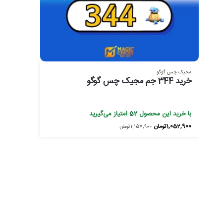
مجیک چس گوگو
خرید 344 جم مجیک چس گوگو
با خرید این محصول
52
امتیاز می‌گیرید
1,052,900
تومان
1,157,900
تومان