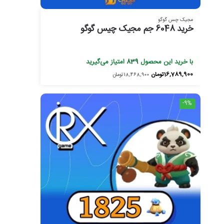
مجیک چس گوگو
خرید 6048 جم مجیک چیس گوگو
با خرید این محصول
839
امتیاز می‌گیرید
16,789,900
تومان
18,468,900
تومان
-9%