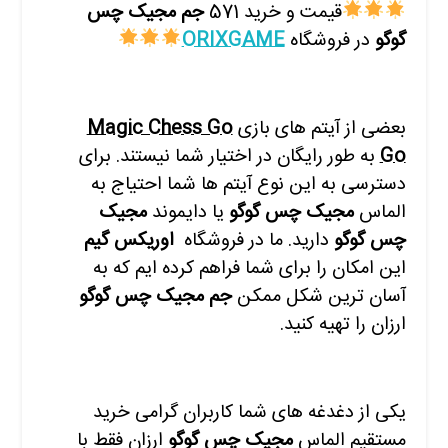
قیمت و خرید 571
جم مجیک چس
گوگو
در فروشگاه
ORIXGAME
بعضی از آیتم های بازی
Magic Chess Go
Go
به طور رایگان در اختیار شما نیستند. برای
دسترسی به این نوع آیتم ها شما احتیاج به
الماس
مجیک چس گوگو
یا دایموند
مجیک
چس گوگو
دارید. ما در فروشگاه
ا
وریکس گیم
این امکان را برای شما فراهم کرده ایم که به
آسان ترین شکل ممکن
جم مجیک چس گوگو
ارزان را تهیه کنید.
یکی از دغدغه های شما کاربران گرامی خرید
مستقیم الماس
مجیک چس گوگو
ارزان فقط با