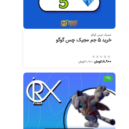
مجیک چس گوگو
خرید 5 جم مجیک چس گوگو
18,900
تومان
20,900
تومان
-9%