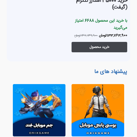
خرید 35000 استارز تلگرام
(گیفت)
با خرید این محصول
6688
امتیاز
می‌گیرید
133,763,900
تومان
147,139,900
تومان
خرید محصول
پیشنهاد های ما