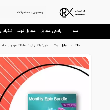
جستجو
منو
پابجی موبایل
موبایل لجند
تلگرام پ
خانه
موبایل لجند
خرید باندل اپیک ماهانه موبایل لجند
/
/