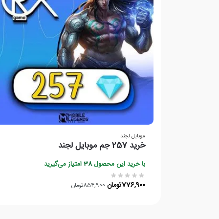
موبایل لجند
خرید 257 جم موبایل لجند
با خرید این محصول
38
امتیاز می‌گیرید
776,900
تومان
854,900
تومان