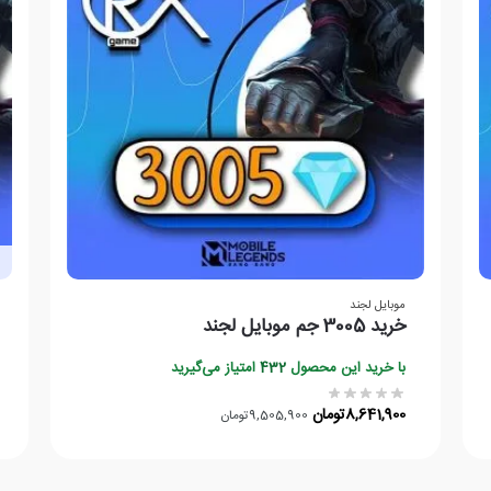
موبایل لجند
خرید 3005 جم موبایل لجند
با خرید این محصول
432
امتیاز می‌گیرید
8,641,900
تومان
9,505,900
تومان