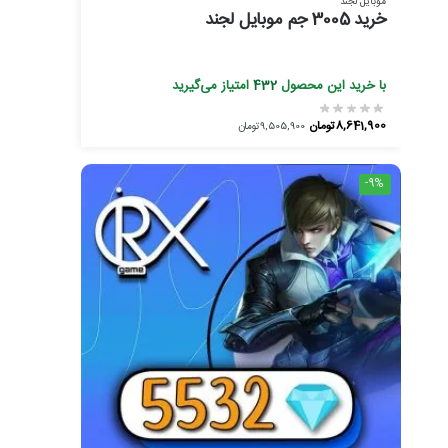
موبایل لجند
خرید 3005 جم موبایل لجند
با خرید این محصول
432
امتیاز می‌گیرید
8,641,900
تومان
9,505,900
تومان
-9%