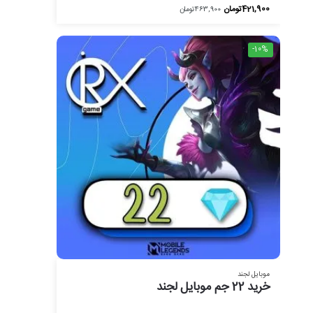
421,900
تومان
463,900
تومان
-10%
موبایل لجند
خرید 22 جم موبایل لجند