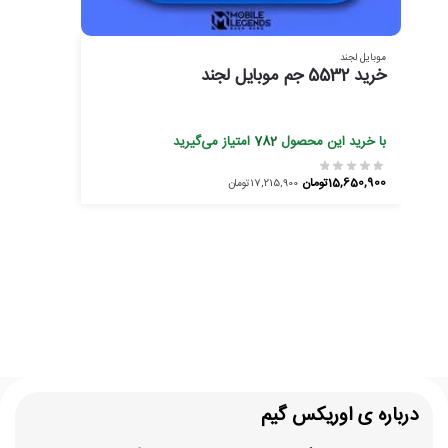
موبایل لجند
خرید 5532 جم موبایل لجند
با خرید این محصول
782
امتیاز می‌گیرید
15,650,900
تومان
17,215,900
تومان
درباره ی اوریکس گیم