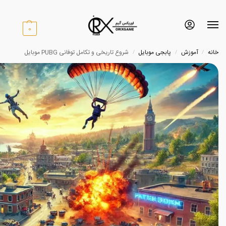
0
خانه
آموزش
پابجی موبایل
شروع تاریخی و تکامل توفانی PUBG موبایل
/
/
/
پا
منو
مو