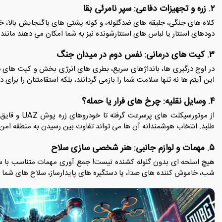
۲. زره و تجهیزات دفاعی: سپر نامرئی بقا
کلاه های جنگی، جلیقه های ضدگلوله، و کوله پشتی های باگنجایش بالا، خط
دودهای استتار یا لباس های استتارشونده نیز به شما امکان می دهند مانند
۳. کیت های درمانی: نفس دوم در میدان جنگ
در اوج درگیری ها، بانداژهای سریع، بطری های انرژی بخش و کیت های درم
این آیتم ها نه تنها سلامت شما را بازمی گردانند، بلکه استقامتتان را برا
۴. وسایل نقلیه: چرخ های فرار یا حمله؟
از موتورسیکلت
طلبد. انتخاب هوشمندانه آن ها می تواند تفاوت بین رسیدن به منطقه امن یا
۵. مهمات و لوازم جانبی: هنر شخصی سازی سلاح
هیچ اسلحه ای بدون گلوله کشنده نیست! جمع آوری مهمات متناسب با سلا
شب، خاموش کننده های صدا، یا دستگیره های پایدارساز، سلاح های شما را ب