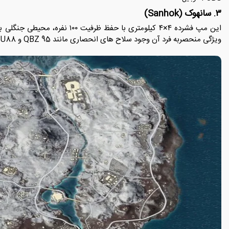
۳. سانهوک (Sanhok)
این مپ فشرده ۴×۴ کیلومتری با حفظ ظ
ویژگی منحصربه فرد آن وجود سلاح های انحصاری مانند QBZ 95 و QBU88 است که در دیگر نقشه ها قابل دسترسی نیستند.