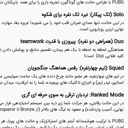
PUBG با طراحی حالت های گوناگون، تجربه بازی را برای همه بازیکنان منحصربه فرد کرده است:
Solo (تک پیکار): نبرد تک نفره برای شکوه
در این حالت، تنها صدای ضربان قلب خود را می شنوید! غریزه بقا، مهارت ه
نهایی ترین رویارویی است.
Duo (همراهی دو نفره): پیروزی با قدرت teamwork
هماهنگی لحظه به لحظه با یک هم پیمان، تقسیم منابع، و پوشش دادن نقا
کلید طلایی Duo است!
Squad (تیم چهارنفره): رقص هماهنگ جنگجویان
در تیم های چهارنفره، هر عضو مانند چرخ دنده های یک ساعت سوئیسی عمل
اسنایپر، لیدر تیم) و اجرای تاکتیک های پیچیده، شما را به ابرقدرت میدان نب
Ranked Mode: نردبان ترقی به سوی حرفه ای گری
در این حالت رقابتی، هر حرکت شما زیر ذره بین سیستم امتیازدهی قرار می
نهایی، آسیب واردشده) و صعود به لیگ های بالاتر (از Bronze تا Conqueror) چالشی برای سختکوش ترین بازیکنان است.
PUBG با ترکیب هوشمندانه آیتم های استراتژیک و حالت های پویا، هر 
اجبار، که بر اساس سبک بازی شماست: یک شکارچی خاموش، یک مهاجم بی ر