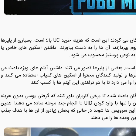
مهم ‌ترین دلیل پلیرها برای این که به دنبال کسب یوسی رایگان می گردند این است که هزینه خرید UC بالا است. بسیاری از پلیرها
وم بپردازند، آن ها را به دست بیاورند. داشتن اسکین ‌های خاص یا
 به نوعی پرستیژ محسوب می ‌شود.
ت. بعضی از پلیرها تصور می ‌کنند داشتن آیتم‌ های ویژه باعث می
رها و تولید کنندگان محتوا از اسکین‌ های کمیاب استفاده می‌ کنند و
 وا می دارد تا با هر ترفندی این آیتم ها را کسب کنند.
بر این تبلیغات فراوان و چشمگیر سایت ‌های UC رایگان باعث شده تا برخی کاربران باور کنند که گرفتن یوسی بدون هزینه
واقعا ممکن است. این سایت ‌ها گاه وعده هزاران UC رایگان را تنها با وارد کردن UID یا انجام چند مرحله ساده می‌ دهند! همین
ب این سرویس ‌ها شوند در حالی که بخش زیادی از آن‌ ها با هدف جذب
ین وعده ها را می دهند.