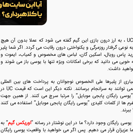
در بازی مهیج و پر طرفدار پابجی موبایل، یوسی یا همان UC ، به ارز درون ‌بازی این گیم گفته می شود که عملا بدون آن هیچ
وعی گرفتار روزمرگی و یکنواختی درون رقابت می گردد. اگر شما پلیر
خرید پاس رویال، اسکین گان، لباس ‌های مخصوص و کمیاب، ایموت و
خوبی می دانید که برخی امکانات ویژه تنها با یوسی باز می شوند و
واهید داشت.
ری از پلیرها علی الخصوص نوجوانان به پرداخت های بین ‌المللی
دسترسی ندارند و به همین خاطر خرید مستقیم یوسی را نمی توانند به سرانجام برسانند. نکته دیگر این است که قیمت UC در
“یوسی رایگان پابجی موبایل” را مرتبا سرچ می کنند. از همین جهت
تفرم ها از کلمات کلیدی “یوسی رایگان پابجی موبایل” استفاده می کنند
ببرند.
یوسی رایگان وجود دارد؟ ما در این نوشتار در رسانه “
اوریکس گیم
” به
ما عزیزان قرار می دهیم. پس اگر می خواهید با واقعیت یوسی رایگان