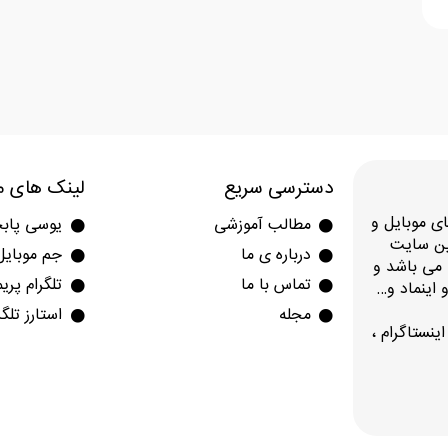
دسترسی سریع
لینک های م
 97 در حوزه بازی های موبایل و
مطالب آموزشی
یوسی پاب
بین سایت
درباره ی ما
جم موبایل
اریز در این مجموعه کمتر از 5 دقیقه می باشد و
تماس با ما
تلگرام پری
 اینماد و…
مجله
استارز تلگر
نستاگرام ،