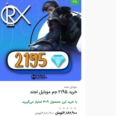
-9%
موبایل لجند
خرید 2195 جم موبایل لجند
با خرید این محصول
309
امتیاز می‌گیرید
6,182,900
تومان
6,801,900
تومان