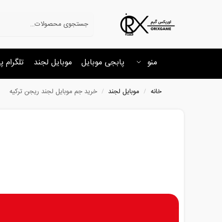
جستجو
منو
پابجی موبایل
موبایل لجند
تلگرام پ
خانه
موبایل لجند
خرید جم موبایل لجند ریجن ترکیه
/
/