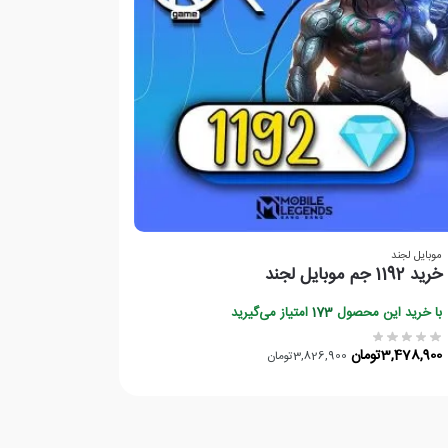
موبایل لجند
خرید 1192 جم موبایل لجند
با خرید این محصول
173
امتیاز می‌گیرید
3,478,900
تومان
3,826,900
تومان