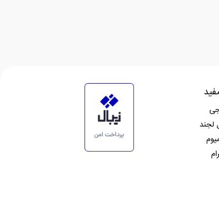
فید
جی
 لجند
میوم
ام