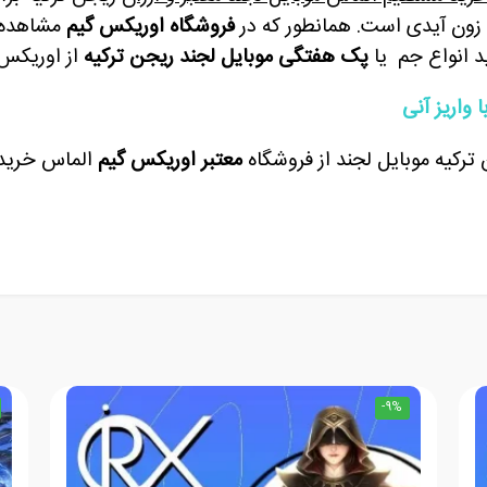
زون آیدی
است. همانطور که در
فروشگاه اوریکس گیم
مشاهده 
ید انواع جم یا
پک هفتگی موبایل لجند ریجن ترکیه
از اوریکس 
ا واریز آنی
رکیه موبایل لجند از فروشگاه
معتبر اوریکس گیم
الماس خریدار
-9%