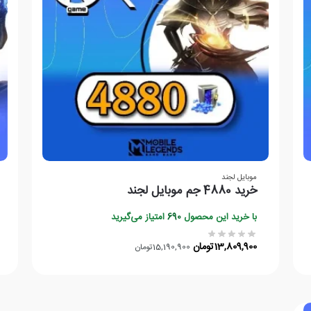
موبایل لجند
خرید 4880 جم موبایل لجند
با خرید این محصول
690
امتیاز می‌گیرید
13,809,900
تومان
15,190,900
تومان