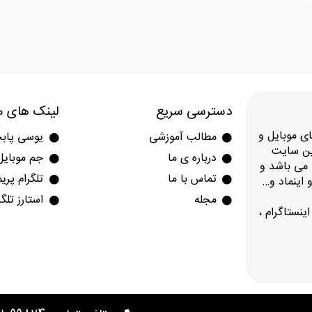
دسترسی سریع
لینک های م
 97 در حوزه بازی های موبایل و
مطالب آموزشی
یوسی پاب
بین سایت
درباره ی ما
جم موبایل
اریز در این مجموعه کمتر از 5 دقیقه می باشد و
تماس با ما
تلگرام پری
 اینماد و…
مجله
استارز تلگر
نستاگرام ،