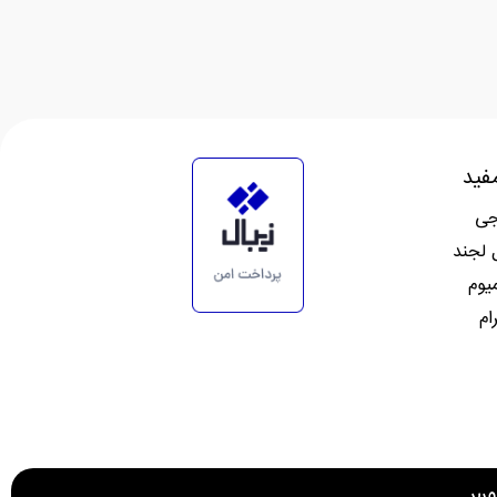
فید
جی
 لجند
میوم
ام