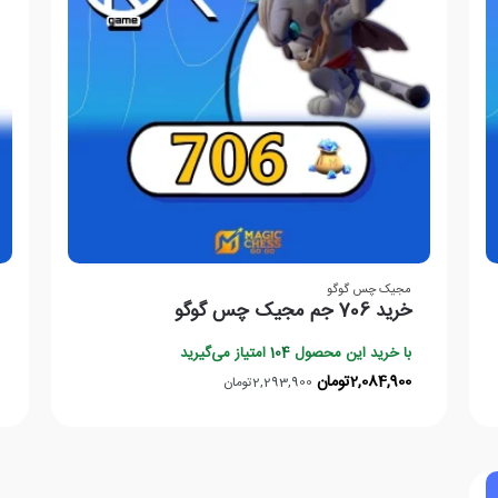
مجیک چس گوگو
خرید 706 جم مجیک چس گوگو
با خرید این محصول
104
امتیاز می‌گیرید
2,084,900
تومان
2,293,900
تومان