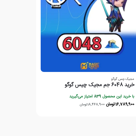
مجیک چس گوگو
خرید 6048 جم مجیک چیس گوگو
با خرید این محصول
839
امتیاز می‌گیرید
16,789,900
تومان
18,468,900
تومان