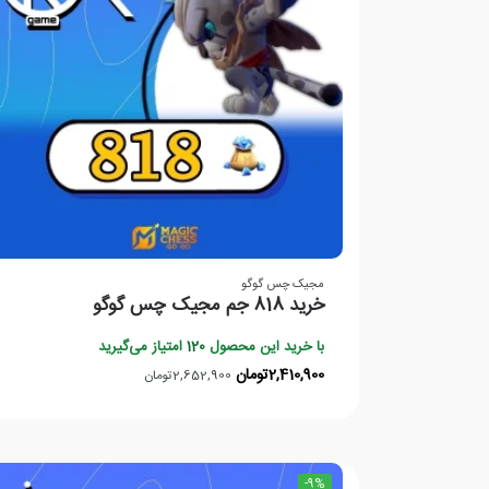
مجیک چس گوگو
خرید 818 جم مجیک چس گوگو
با خرید این محصول
120
امتیاز می‌گیرید
2,410,900
تومان
2,652,900
تومان
-9%