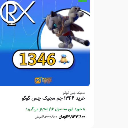
مجیک چس گوگو
خرید 1346 جم مجیک چس گوگو
با خرید این محصول
196
امتیاز می‌گیرید
3,933,900
تومان
4,327,900
تومان