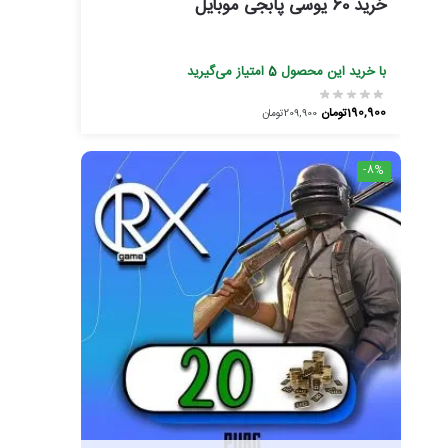
خرید 60 یوسی پابجی موبایل
با خرید این محصول
5
امتیاز می‌گیرید
190,900
تومان
209,900
تومان
-8%