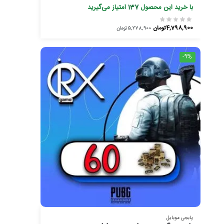
با خرید این محصول
137
امتیاز می‌گیرید
4,798,900
تومان
5,278,900
تومان
-9%
پابجی موبایل