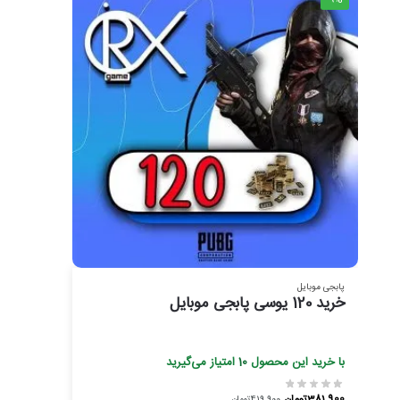
-9%
پابجی موبایل
خرید 120 یوسی پابجی موبایل
با خرید این محصول
10
امتیاز می‌گیرید
381,900
تومان
419,900
تومان