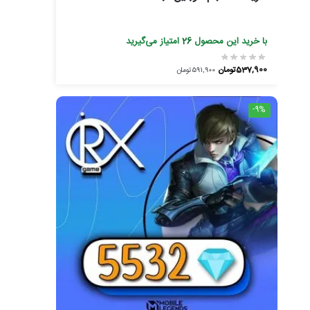
با خرید این محصول
26
امتیاز می‌گیرید
537,900
تومان
591,900
تومان
-9%