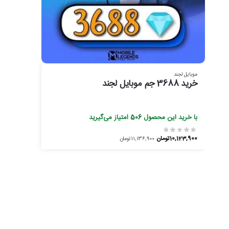
موبایل لجند
خرید 3688 جم موبایل لجند
با خرید این محصول
506
امتیاز می‌گیرید
10,123,900
تومان
11,136,900
تومان