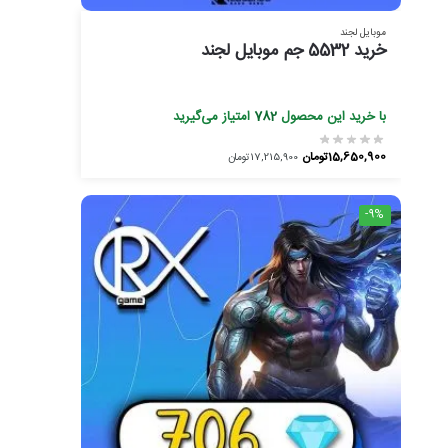
موبایل لجند
خرید 5532 جم موبایل لجند
با خرید این محصول
782
امتیاز می‌گیرید
15,650,900
تومان
17,215,900
تومان
-9%