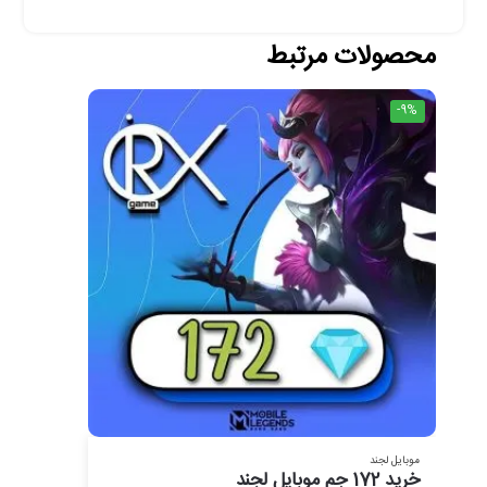
محصولات مرتبط
-9%
موبایل لجند
خرید 172 جم موبایل لجند