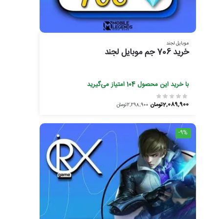
موبایل لجند
خرید 706 جم موبایل لجند
با خرید این محصول
104
امتیاز می‌گیرید
2,089,900
تومان
2,298,900
تومان
-9%