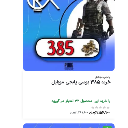
پابجی موبایل
خرید 385 یوسی پابجی موبایل
با خرید این محصول
32
امتیاز می‌گیرید
1,154,900
تومان
1,269,900
تومان