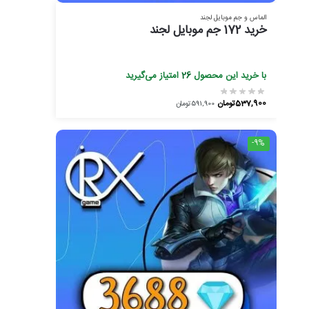
الماس و جم موبایل لجند
خرید 172 جم موبایل لجند
با خرید این محصول
26
امتیاز می‌گیرید
537,900
تومان
591,900
تومان
-9%