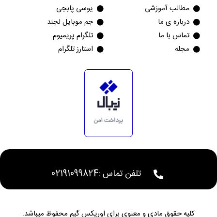
مطالب آموزشی
یوسی پابجی
درباره ی ما
جم موبایل لجند
تماس با ما
تلگرام پریمیوم
مجله
استارز تلگرام
تلفن تماس :‌02191099824
کلیه حقوق مادی و معنوی برای اوریکس گیم محفوظ میباشد.