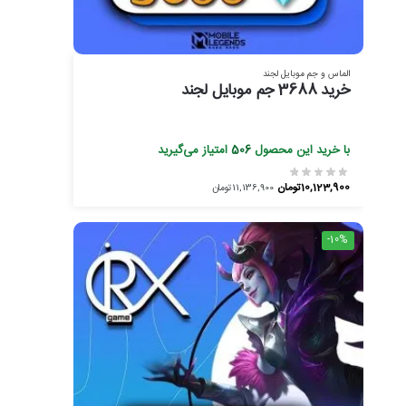
الماس و جم موبایل لجند
خرید 3688 جم موبایل لجند
با خرید این محصول
506
امتیاز می‌گیرید
10,123,900
تومان
11,136,900
تومان
-10%