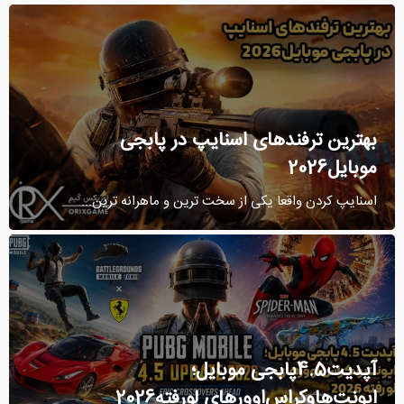
بهترین ترفندهای اسنایپ در پابجی
موبایل2026
اسنایپ کردن واقعا یکی از سخت ‌ترین و ماهرانه ‌ترین...
آپدیت4.5پابجی موبایل؛
ایونت‌هاوکراس‌اوورهای لورفته2026