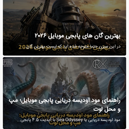
بهترین گان‌ های پابجی موبایل ۲۰۲۶
در این سیزن حتما متوجه شده ‌اید که لیست بهترین گان...
راهنمای مود اودیسه دریایی پابجی موبایل؛ مپ
و محل لوت
مود اودیسه دریایی یا Sea Odyssey با آپدیت 4.5 پابجی...